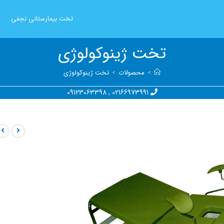
تخت بیمارستانی نجفی
تخت ژینوکولوژی
>
محصولات
>
تخت ژینوکولوژی
09123063398
,
02166973991