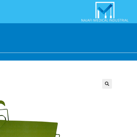
Ski
t
conten
🔍